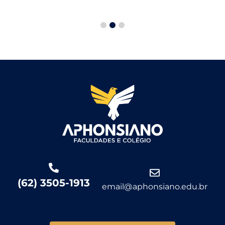
1
2
3
(62) 3505-1913
email@aphonsiano.edu.br