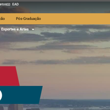
etos
EAD
ção
Pós-Graduação
Esportes e Artes