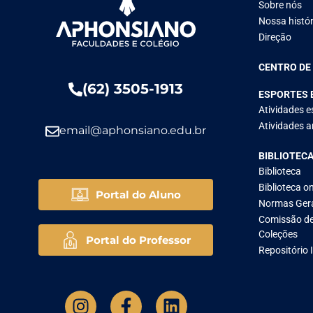
Sobre nós
Nossa histór
Direção
CENTRO DE
(62) 3505-1913
ESPORTES 
Atividades e
Atividades ar
email@aphonsiano.edu.br
BIBLIOTEC
Biblioteca
Biblioteca on
Portal do Aluno
Normas Ger
Comissão de
Coleções
Portal do Professor
Repositório 