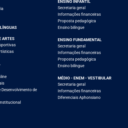
ENSINO INFANTIL
Secretaria geral
ia
Informações financeiras
Proposta pedagógica
 LÍNGUAS
Ensino bilíngue
E ARTES
ENSINO FUNDAMENTAL
sportivas
Secretaria geral
tísticas
Informações financeiras
Proposta pedagógica
A
Ensino bilíngue
line
MÉDIO - ENEM - VESTIBULAR
ais
Secretaria geral
 Desenvolvimento de
Informações financeiras
Diferenciais Aphonsiano
Institucional