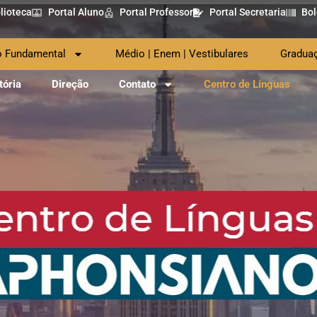
lioteca
Portal Aluno
Portal Professor
Portal Secretaria
Bol
o Fundamental
Médio | Enem | Vestibulares
Gradua
tória
Direção
Contato
Centro de Línguas