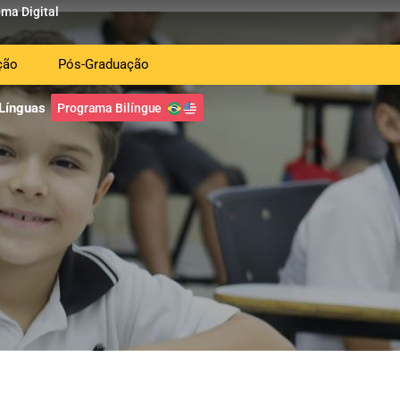
oma Digital
ção
Pós-Graduação
 Línguas
Programa Bilíngue