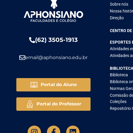
Sobre nós
Nossa histór
Direção
CENTRO DE
(62) 3505-1913
ESPORTES 
Atividades e
Atividades ar
email@aphonsiano.edu.br
BIBLIOTEC
Biblioteca
Biblioteca on
Portal do Aluno
Normas Ger
Comissão de
Coleções
Portal do Professor
Repositório 