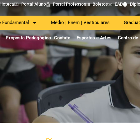
lioteca
Portal Aluno
Portal Professor
Boletos
EAD
Dipl
o Fundamental
Médio | Enem | Vestibulares
Gradua
Proposta Pedagógica
Contato
Esportes e Artes
Centro de