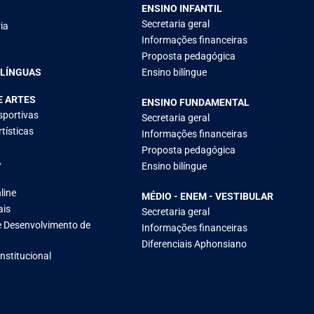
ENSINO INFANTIL
Secretaria geral
ia
Informações financeiras
Proposta pedagógica
 LÍNGUAS
Ensino bilíngue
E ARTES
ENSINO FUNDAMENTAL
sportivas
Secretaria geral
tísticas
Informações financeiras
Proposta pedagógica
A
Ensino bilíngue
line
MÉDIO - ENEM - VESTIBULAR
ais
Secretaria geral
 Desenvolvimento de
Informações financeiras
Diferenciais Aphonsiano
Institucional