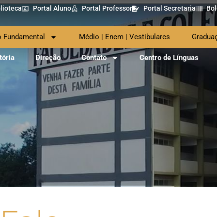
lioteca
Portal Aluno
Portal Professor
Portal Secretaria
Bol
o Fundamental
Médio | Enem | Vestibulares
Gradua
tória
Direção
Contato
Centro de Línguas