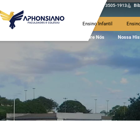
(62) 3505-1913
Bib
Ensino Infantil
Ensin
Sobre Nós
Nossa His