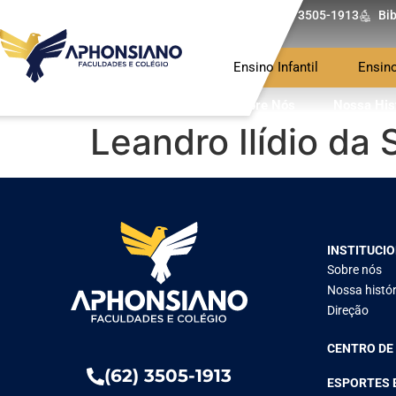
(62) 3505-1913
Bib
Ensino Infantil
Ensin
Sobre Nós
Nossa His
Leandro Ilídio da 
INSTITUCI
Sobre nós
Nossa histór
Direção
CENTRO DE
(62) 3505-1913
ESPORTES 