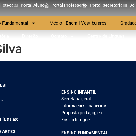
lioteca
Portal Aluno
Portal Professor
Portal Secretaria
Bol
o Fundamental
Médio | Enem | Vestibulares
Gradua
tória
Direção
Contato
Centro de Línguas
Silva
ONAL
ENSINO INFANTIL
Secretaria geral
ia
Informações financeiras
Proposta pedagógica
 LÍNGUAS
Ensino bilíngue
E ARTES
ENSINO FUNDAMENTAL