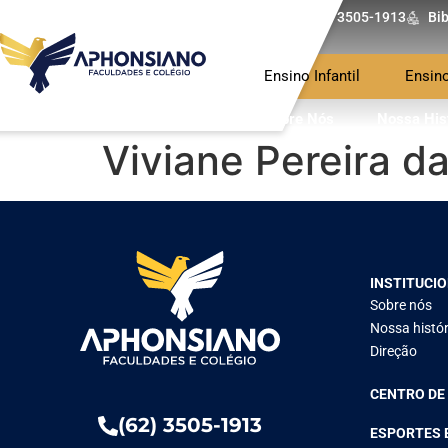
(62) 3505-1913
Bib
Ensino Infantil
Ensin
Sobre Nós
Nossa His
Viviane Pereira da
INSTITUCI
Sobre nós
Nossa histór
Direção
CENTRO DE
(62) 3505-1913
ESPORTES 