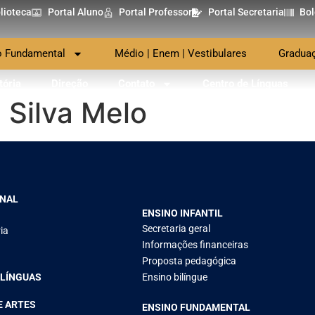
lioteca
Portal Aluno
Portal Professor
Portal Secretaria
Bol
o Fundamental
Médio | Enem | Vestibulares
Gradua
tória
Direção
Contato
Centro de Línguas
 Silva Melo
ONAL
ENSINO INFANTIL
Secretaria geral
ia
Informações financeiras
Proposta pedagógica
 LÍNGUAS
Ensino bilíngue
E ARTES
ENSINO FUNDAMENTAL