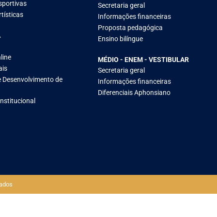
sportivas
Secretaria geral
tísticas
Informações financeiras
Proposta pedagógica
A
Ensino bilíngue
line
MÉDIO - ENEM - VESTIBULAR
ais
Secretaria geral
 Desenvolvimento de
Informações financeiras
Diferenciais Aphonsiano
Institucional
ados​