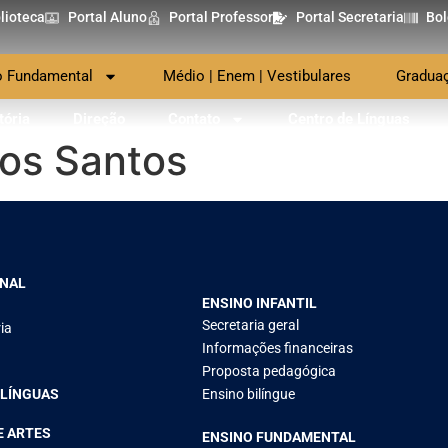
lioteca
Portal Aluno
Portal Professor
Portal Secretaria
Bol
o Fundamental
Médio | Enem | Vestibulares
Gradua
tória
Direção
Contato
Centro de Línguas
dos Santos
ONAL
ENSINO INFANTIL
Secretaria geral
ia
Informações financeiras
Proposta pedagógica
 LÍNGUAS
Ensino bilíngue
E ARTES
ENSINO FUNDAMENTAL