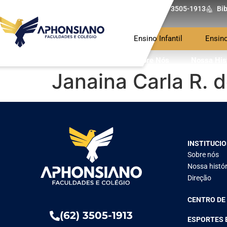
(62) 3505-1913
Bib
Ensino Infantil
Ensin
Sobre Nós
Nossa His
Janaina Carla R. 
INSTITUCI
Sobre nós
Nossa histór
Direção
CENTRO DE
(62) 3505-1913
ESPORTES 