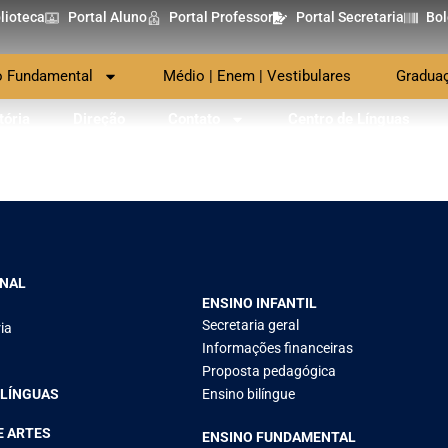
lioteca
Portal Aluno
Portal Professor
Portal Secretaria
Bol
o Fundamental
Médio | Enem | Vestibulares
Gradua
tória
Direção
Contato
Centro de Línguas
ONAL
ENSINO INFANTIL
Secretaria geral
ia
Informações financeiras
Proposta pedagógica
 LÍNGUAS
Ensino bilíngue
E ARTES
ENSINO FUNDAMENTAL