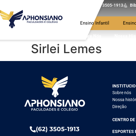
(62) 3505-1913
Bib
Ensino Infantil
Ensin
Sobre Nós
Nossa His
Sirlei Lemes
INSTITUCI
Sobre nós
Nossa histór
Direção
CENTRO DE
(62) 3505-1913
ESPORTES 