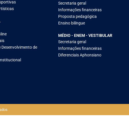
sportivas
Secretaria geral
tísticas
Informações financeiras
Proposta pedagógica
A
Ensino bilíngue
line
MÉDIO - ENEM - VESTIBULAR
ais
Secretaria geral
 Desenvolvimento de
Informações financeiras
Diferenciais Aphonsiano
Institucional
ados​