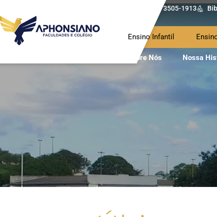
(62) 3505-1913
Bib
Ensino Infantil
Ensin
Sobre Nós
Nossa His