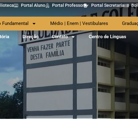
lioteca
Portal Aluno
Portal Professor
Portal Secretaria
Bol
o Fundamental
Médio | Enem | Vestibulares
Gradua
tória
Direção
Contato
Centro de Línguas