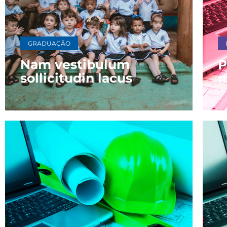
GRADUAÇÃO
Nam vestibulum
P
sollicitudin lacus
m