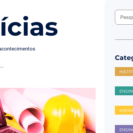
ícias
 acontecimentos
Cate
INSTI
ENSIN
ENSI
ENSIN