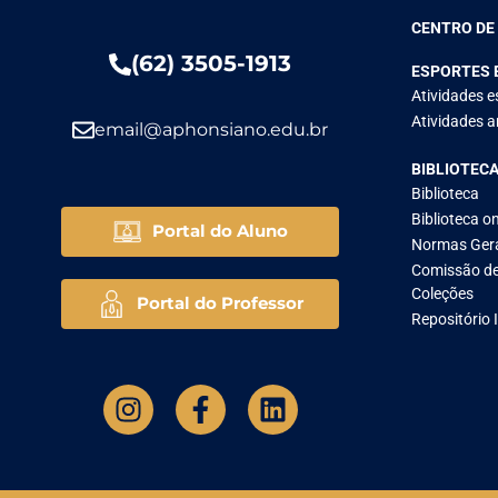
CENTRO DE
(62) 3505-1913
ESPORTES 
Atividades e
Atividades ar
email@aphonsiano.edu.br
BIBLIOTEC
Biblioteca
Biblioteca on
Portal do Aluno
Normas Ger
Comissão de
Coleções
Portal do Professor
Repositório 