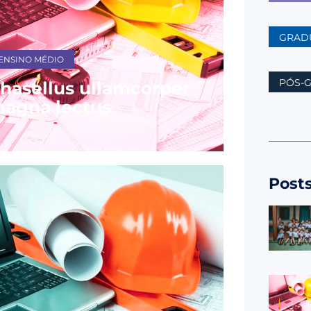
GRAD
ENSINO MÉDIO
PÓS-
hasellus ullamcorper
agna lectus
Post