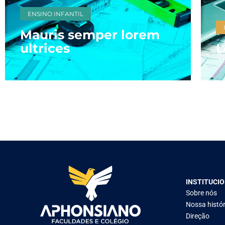
ENSINO INFANTIL
Mauris semper lorem
ultrices
L
INSTITUCI
Sobre nós
Nossa histór
Direção