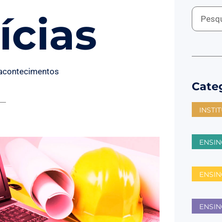
ícias
 acontecimentos
Cate
INSTI
ENSIN
ENSI
ENSIN