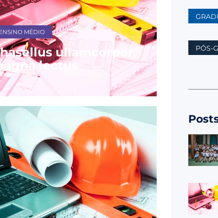
GRAD
ENSINO MÉDIO
PÓS-
hasellus ullamcorper
agna lectus
Post