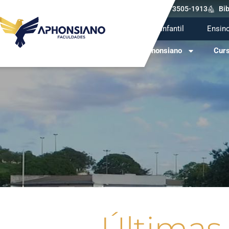
(62) 3505-1913
Bib
Ensino Infantil
Ensin
O Aphonsiano
Cur
Últimas