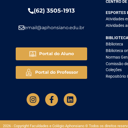
CENTRO DE
(62) 3505-1913
ESPORTES 
Atividades e
Atividades ar
email@aphonsiano.edu.br
BIBLIOTEC
Biblioteca
Biblioteca on
Portal do Aluno
Normas Ger
Comissão de
Coleções
Portal do Professor
Repositório 
2026 - Copyright Faculdades e Colégio Aphonsiano © Todos os direitos reserv