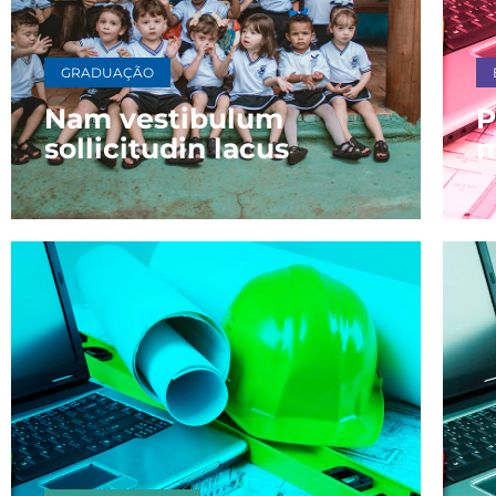
GRADUAÇÃO
Nam vestibulum
P
sollicitudin lacus
m