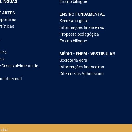
 LÍNGUAS
Ensino bilíngue
E ARTES
ENSINO FUNDAMENTAL
sportivas
Secretaria geral
tísticas
Informações financeiras
Proposta pedagógica
A
Ensino bilíngue
line
MÉDIO - ENEM - VESTIBULAR
ais
Secretaria geral
 Desenvolvimento de
Informações financeiras
Diferenciais Aphonsiano
Institucional
ados​