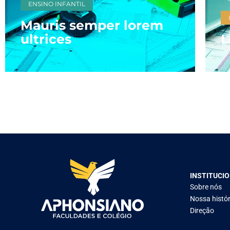
ENSINO INFANTIL
Mauris semper lorem
ultrices
L
INSTITUCI
Sobre nós
Nossa histór
Direção