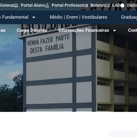
lioteca
Portal Aluno
Portal Professor
Boletos
EAD
Dipl
o Fundamental
Médio | Enem | Vestibulares
Gradua
sos
Corpo Docente
Informações Financeiras
Con